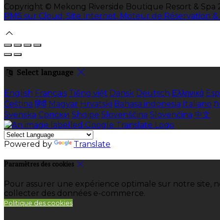
Copyright ©
Mekong Riverside Boutique Resort & Spa
PMS sur Cloud, Site Internet, Moteur de Réservation
Select language
English
Français
Tiếng việt
Dansk
Deutsch
Ελληνικά
Esp
Čeština
हिंदी
Magyar
Hrvatski
Bahasa indonesia
Italiano
ת
Svenska
Српски
Shqipe
Slovenščina
Slovenčina
中文
Powered by
Translate
Paramètres des cookies
Pour assurer une expérience optimale sur notre site, n
collecter des données e-commerce.
Politique des cookies