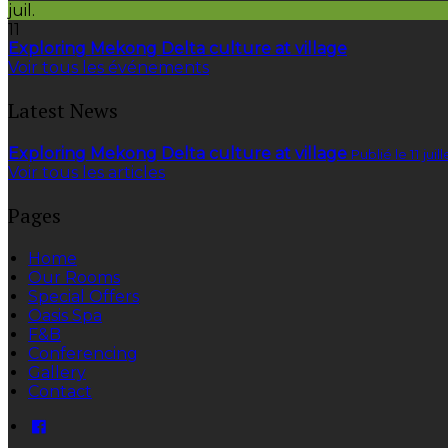
juil.
11
Exploring Mekong Delta culture at village
Voir tous les événements
Latest News
Exploring Mekong Delta culture at village
Publié le 11 juil
Voir tous les articles
Pages
Home
Our Rooms
Special Offers
Oasis Spa
F&B
Conferencing
Gallery
Contact