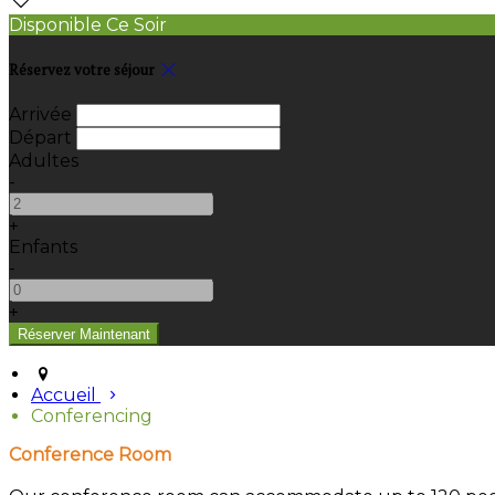
Disponible Ce Soir
Réservez votre séjour
Arrivée
Départ
Adultes
-
+
Enfants
-
+
Accueil
Conferencing
Conference Room