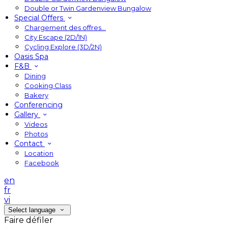
Double or Twin Gardenview Bungalow
Special Offers
Chargement des offres…
City Escape (2D/1N)
Cycling Explore (3D/2N)
Oasis Spa
F&B
Dining
Cooking Class
Bakery
Conferencing
Gallery
Videos
Photos
Contact
Location
Facebook
en
fr
vi
Select language
Faire défiler