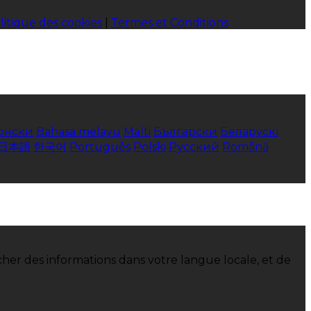
litique des cookies
|
Termes et Conditions
онски
Bahasa melayu
Malti
Български
Беларускі
日本語
한국어
Português
Polski
Русский
Română
her des informations dans votre langue locale, et de