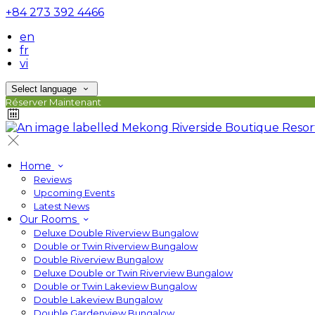
+84 273 392 4466
en
fr
vi
Select language
Réserver Maintenant
Home
Reviews
Upcoming Events
Latest News
Our Rooms
Deluxe Double Riverview Bungalow
Double or Twin Riverview Bungalow
Double Riverview Bungalow
Deluxe Double or Twin Riverview Bungalow
Double or Twin Lakeview Bungalow
Double Lakeview Bungalow
Double Gardenview Bungalow