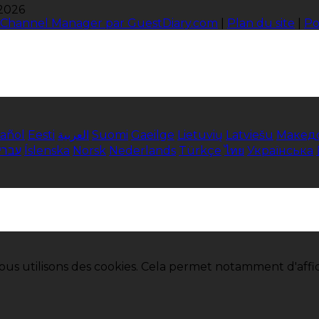
 2026
 & Channel Manager par GuestDiary.com
|
Plan du site
|
Po
añol
Eesti
العربية
Suomi
Gaeilge
Lietuvių
Latviešu
Макед
עברי
Íslenska
Norsk
Nederlands
Türkçe
ไทย
Українська
ous utilisons des cookies. Cela permet notamment d'affic