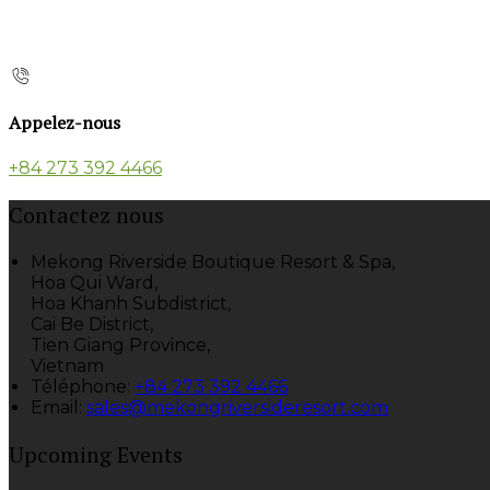
Appelez-nous
+84 273 392 4466
Contactez nous
Mekong Riverside Boutique Resort & Spa,
Hoa Qui Ward,
Hoa Khanh Subdistrict,
Cai Be District,
Tien Giang Province,
Vietnam
Téléphone
:
+84 273 392 4466
Email:
sales@mekongriversideresort.com
Upcoming Events