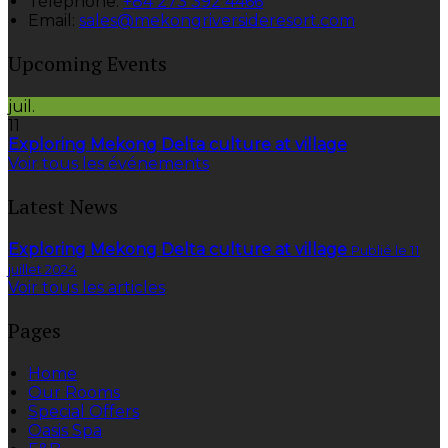
Téléphone
:
+84 273 392 4466
Email:
sales@mekongriversideresort.com
Upcoming Events
juil.
11
Exploring Mekong Delta culture at village
Voir tous les événements
Latest News
Exploring Mekong Delta culture at village
Publié le 11
juillet 2024
Voir tous les articles
Pages
Home
Our Rooms
Special Offers
Oasis Spa