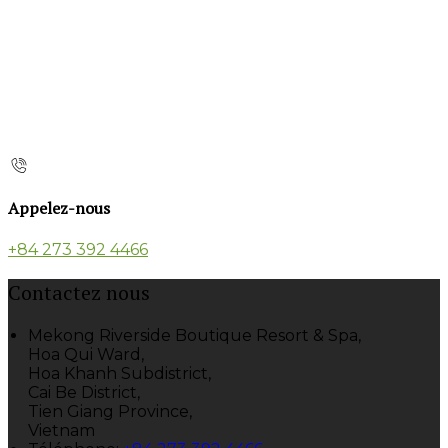
Appelez-nous
+84 273 392 4466
Contactez nous
Mekong Riverside Boutique Resort & Spa,
Hoa Qui Ward,
Hoa Khanh Subdistrict,
Cai Be District,
Tien Giang Province,
Vietnam