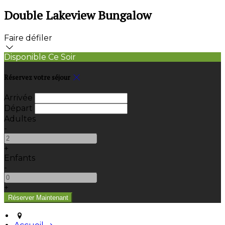
Double Lakeview Bungalow
Faire défiler
Disponible Ce Soir
Réservez votre séjour
Arrivée
Départ
Adultes
-
+
Enfants
-
+