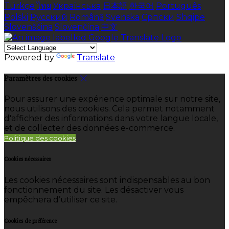
Türkçe
ไทย
Українська
日本語
한국어
Português
Polski
Русский
Română
Svenska
Српски
Shqipe
Slovenščina
Slovenčina
中文
Powered by
Translate
Paramètres des cookies
Pour assurer une expérience optimale sur notre site,
nous utilisons des cookies. Cela permet notamment
d'afficher des informations dans votre langue locale,
et de collecter des données e-commerce.
Politique des cookies
Cookies nécessaires
Les cookies nécessaires sont indispensables au bon
fonctionnement du site. Les désactiver vous
empêchera d’utiliser ce site.
Cookies de préférence