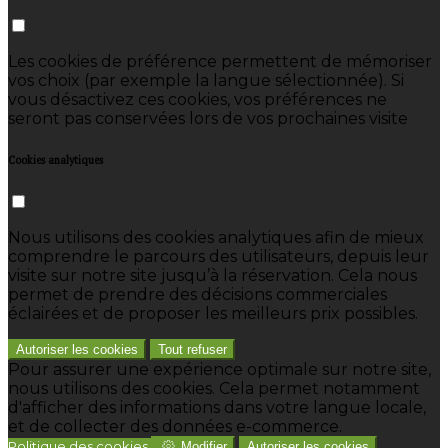
Les cookies de préférence permettent de mémoriser
vos choix (par exemple la langue sélectionnée). Si
vous désactivez ces cookies, vos préférences ne
seront pas conservées lors de vos prochaines visite
Cookies analytiques
Nous utilisons des cookies analytiques afin de mieux
comprendre le parcours des utilisateurs, depuis leur
visite sur notre site jusqu’à la réservation. Cela nous
permet de prendre des décisions commerciales
éclairées et de proposer les meilleurs prix possibles.
Autoriser les cookies
Tout refuser
Pour assurer une expérience optimale sur notre site,
nous utilisons des cookies. Cela permet notamment
d'afficher des informations dans votre langue locale,
et de collecter des données e-commerce.
Politique des cookies
Modifier
Autoriser les cookies