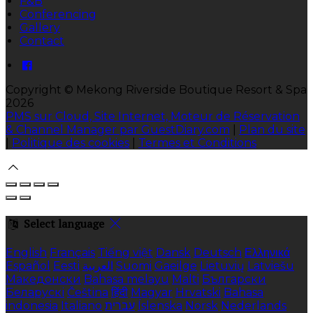
F&B
Conferencing
Gallery
Contact
Copyright ©
Mekong Riverside Boutique Resort & Spa
2026
PMS sur Cloud, Site Internet, Moteur de Réservation
& Channel Manager par GuestDiary.com
|
Plan du site
|
Politique des cookies
|
Termes et Conditions
Select language
English
Français
Tiếng việt
Dansk
Deutsch
Ελληνικά
Español
Eesti
العربية
Suomi
Gaeilge
Lietuvių
Latviešu
Македонски
Bahasa melayu
Malti
Български
Беларускі
Čeština
हिंदी
Magyar
Hrvatski
Bahasa
indonesia
Italiano
עברית
Íslenska
Norsk
Nederlands